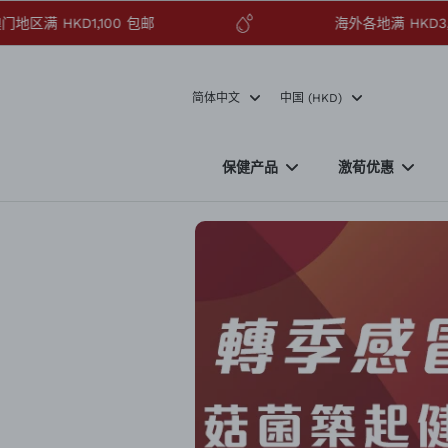
澳门地区满 HKD1,100 包邮
海外各地满 HK
忽
略
内
容
简体中文
中国 (HKD)
保健产品
激荀优惠