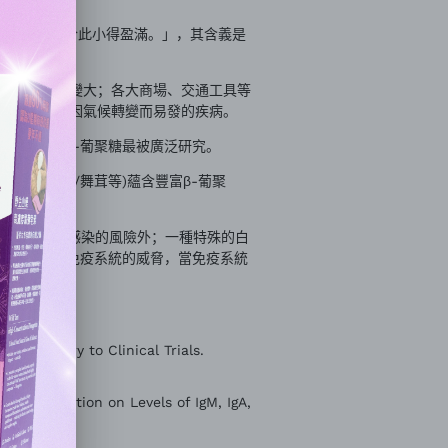
小滿者，物至於此小得盈滿。」，其含義是
、日夜溫差變大；各大商場、交通工具等
，以備對抗因氣候轉變而易發的疾病。
當中更以β-葡聚糖最被廣泛研究。
例如雲芝/舞茸等)蘊含豐富β-葡聚
質，以減低病毒感染的風險外；一種特殊的白
會分析異物對免疫系統的威脅，當免疫系統
 Laboratory to Clinical Trials.
Supplementation on Levels of IgM, IgA,