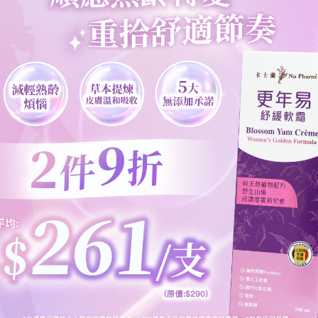
屬二十四節氣中的第八個節氣，亦意味着2021年已過了三分之一有多。「
以稱為「小滿」，未得「大滿」。
徐徐上升，降雨亦愈加頻繁。在這期間溫度變化較大，如下雨後溫度驟降
外時更易因溫差造成不適。故此，這段時間更要維持身體有充份的免疫力
有相當數量的研究證實多醣體中的葡聚醣更有助提升體內免疫細胞的活性，
均有其傳統說法來詮釋菇菌有利於維持身體健康；配合現今科研實證，菇菌(
A (IgA) — 分佈在體內各處的黏膜，如鼻道、喉嚨或氣道的保護性物
效激活。巨噬細胞不但負責吞噬黏膜中包括細菌等異物，過程中巨噬細胞更
免疫反應，以加強抵抗力。
a, P., & Richter, J. (2019). Beta Glucan: Supplement or Drug? From
oi.org/10.3390/molecules24071251
aclav Vetvicka, & Fernández-Botrán, R. (2016). Effect of β-glucan 
2, IgG3, and... ResearchGate; ACT Publishing Group.