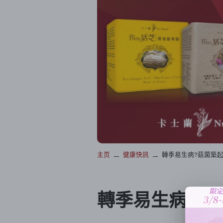
主页
健康快訊
轉季易生病?菇菌築
轉季易生病?菇