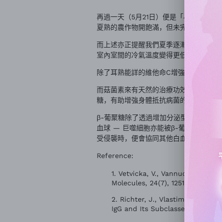
再過一天（5月21日）便是「小滿」，
夏熟的農作物開飽滿，但未完全成熟；所
而上述亦正提醒我們夏季逐漸來臨，氣溫
室內室間的冷氣溫度變得更低，出入室內
除了耳熟能詳的維他命C增強抵抗力外，
而菇菌素來有天然的治療功效，不同國家
糖，有助增強身體抵抗病菌的能力。
β-葡聚糖除了透過增加分泌型免疫球蛋白
血球 — 巨噬細胞亦能被β-葡聚糖有
受侵襲時，便會協同其他白血球解發多項
Reference:
Vetvicka, V., Vannucci, L., Sim
Molecules, 24(7), 1251.
https://d
Richter, J., Vlastimil Kral, V
IgG and Its Subclasses IgG1, IgG