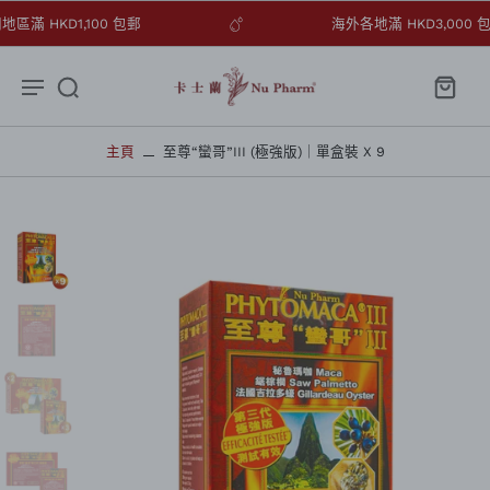
澳門地區滿 HKD1,100 包郵
海外各地滿 HKD3,0
主頁
至尊“蠻哥”III (極強版)｜單盒裝 X 9