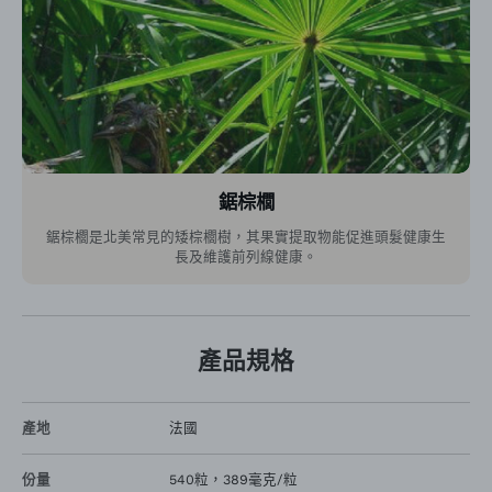
鋸棕櫚
鋸棕櫚是北美常見的矮棕櫚樹，其果實提取物能促進頭髮健康生
長及維護前列線健康。
產品規格
產地
法國
份量
540粒，389毫克/粒